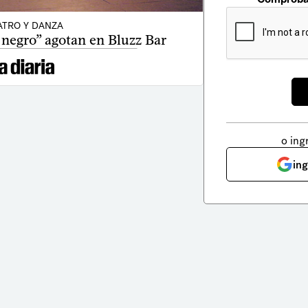
ATRO Y DANZA
negro” agotan en Bluzz Bar
o ing
in