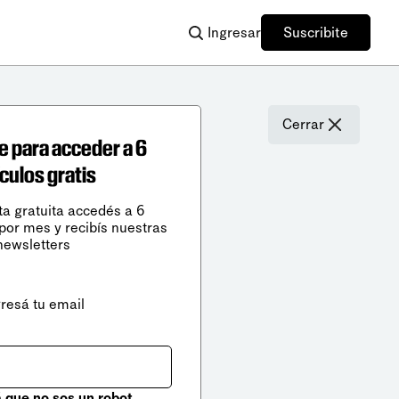
Ingresar
Suscribite
Cerrar
e para acceder a 6
ículos gratis
ta gratuita accedés a 6
 por mes y recibís nuestras
newsletters
gresá tu email
que no sos un robot