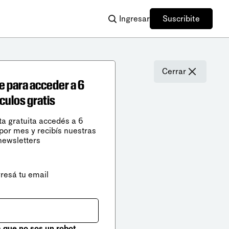
Ingresar
Suscribite
Cerrar
e para acceder a 6
ículos gratis
ta gratuita accedés a 6
 por mes y recibís nuestras
newsletters
gresá tu email
que no sos un robot