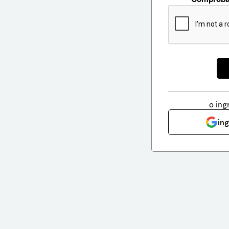
o ing
in