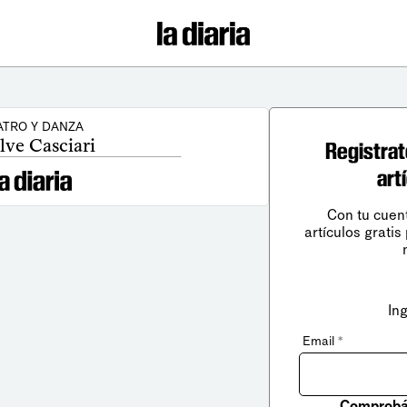
ATRO Y DANZA
lve Casciari
Registrat
art
Con tu cuen
artículos gratis
In
Email
*
Comprobá 