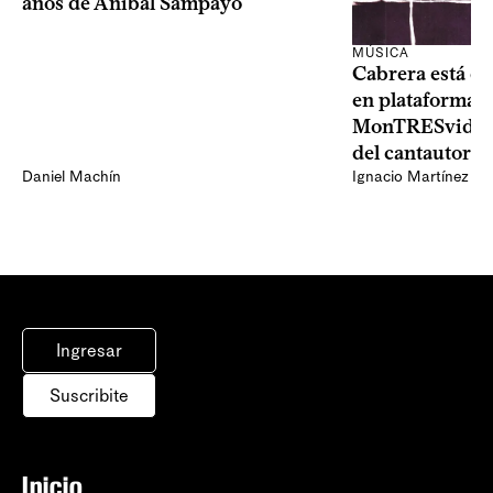
años de Aníbal Sampayo
MÚSICA
Cabrera está de
en plataformas 
MonTRESvideo,
del cantautor
Daniel Machín
Ignacio Martínez
Ingresar
Suscribite
Inicio