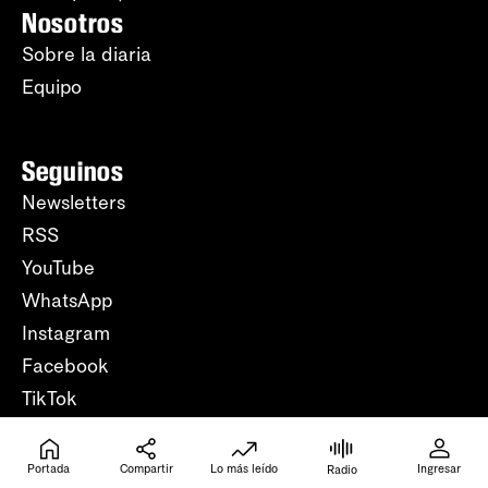
Nosotros
Sobre la diaria
Equipo
Seguinos
Newsletters
RSS
YouTube
WhatsApp
Instagram
Facebook
TikTok
Ayuda
Centro de ayuda
Portada
Compartir
Lo más leído
Ingresar
Radio