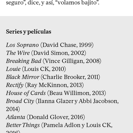
seguro”, dice, y así, “volamos bajito”.
Series y películas
Los Soprano
(David Chase, 1999)
The Wire
(David Simon, 2002)
Breaking Bad
(Vince Gilligan, 2008)
Louie
(Louis CK, 2010)
Black Mirror
(Charlie Brooker, 2011)
Rectify
(Ray McKinnon, 2013)
House of Cards
(Beau Willimon, 2013)
Broad City
(Ilanna Glazer y Abbi Jacobson,
2014)
Atlanta
(Donald Glover, 2016)
Better Things
(Pamela Adlon y Louis CK,
2016)