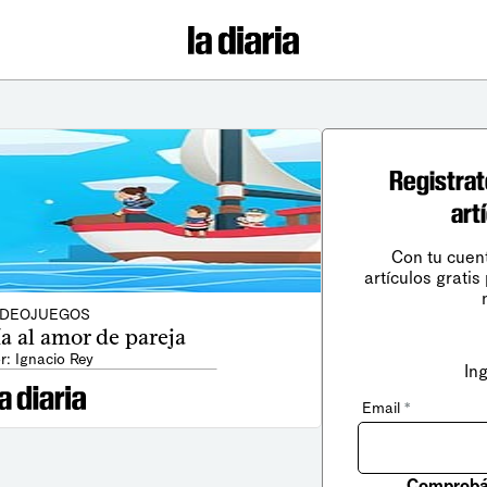
Registrat
art
Con tu cuen
artículos gratis
IDEOJUEGOS
a al amor de pareja
r: Ignacio Rey
In
Email
*
Comprobá 