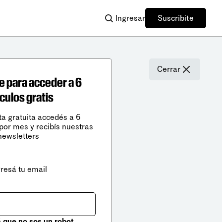
Ingresar
Suscribite
Cerrar
e para acceder a 6
ículos gratis
ta gratuita accedés a 6
 por mes y recibís nuestras
newsletters
gresá tu email
que no sos un robot