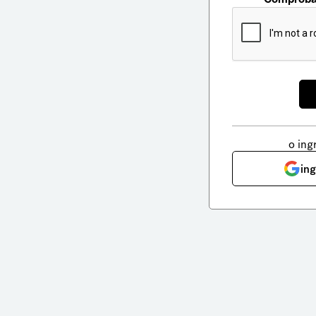
o ing
in