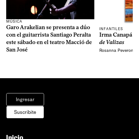
MÚSICA
Garo Arakelian se presenta a dúo
INFANTILES
Irma Canapá p
con el guitarrista Santiago Peralta
de Valizas
este sábado en el teatro Macció de
San José
Rosanna Peveroni
Ingresar
Suscribite
Inicio