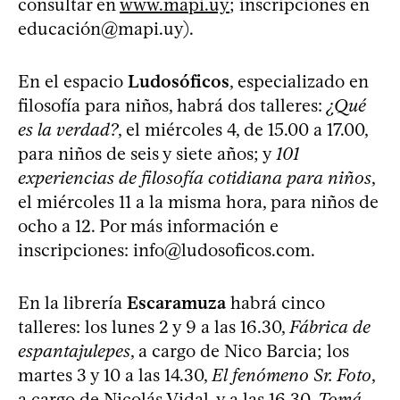
consultar en
www.mapi.uy
; inscripciones en
educació
n@mapi.uy
).
En el espacio
Ludosóficos
, especializado en
filosofía para niños, habrá dos talleres:
¿Qué
es la verdad?
, el miércoles 4, de 15.00 a 17.00,
para niños de seis y siete años; y
101
experiencias de filosofía cotidiana para niños
,
el miércoles 11 a la misma hora, para niños de
ocho a 12. Por más información e
inscripciones:
info@ludosoficos.com
.
En la librería
Escaramuza
habrá cinco
talleres: los lunes 2 y 9 a las 16.30,
Fábrica de
espantajulepes
, a cargo de Nico Barcia; los
martes 3 y 10 a las 14.30,
El fenómeno Sr. Foto
,
a cargo de Nicolás Vidal, y a las 16.30,
Tomá