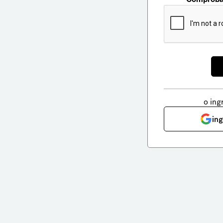
o ing
in