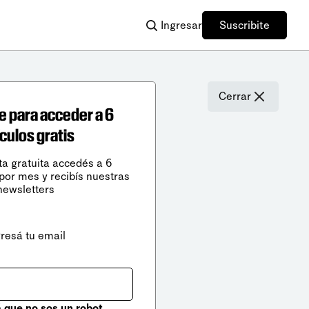
Ingresar
Suscribite
Cerrar
e para acceder a 6
ículos gratis
ta gratuita accedés a 6
 por mes y recibís nuestras
newsletters
gresá tu email
que no sos un robot