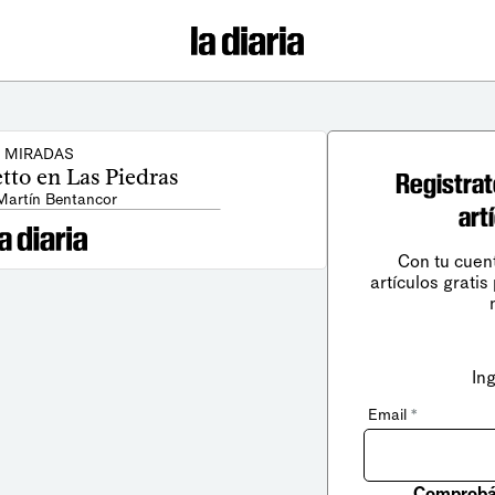
MIRADAS
tto en Las Piedras
Registrat
Martín Bentancor
art
Con tu cuen
artículos gratis
In
Email
*
Comprobá 