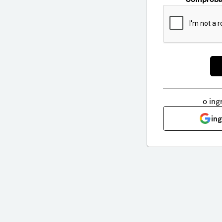
o ing
in