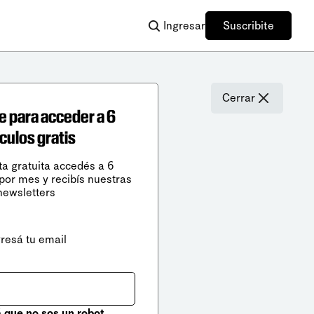
Ingresar
Suscribite
Cerrar
e para acceder a 6
ículos gratis
ta gratuita accedés a 6
 por mes y recibís nuestras
newsletters
gresá tu email
que no sos un robot