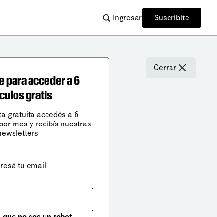
Ingresar
Suscribite
Cerrar
e para acceder a 6
ículos gratis
ta gratuita accedés a 6
 por mes y recibís nuestras
newsletters
gresá tu email
que no sos un robot