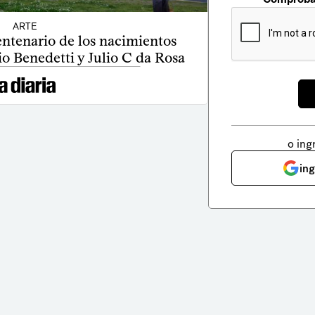
ARTE
ntenario de los nacimientos
io Benedetti y Julio C da Rosa
o ing
in