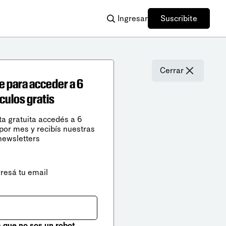
Ingresar
Suscribite
Cerrar
e para acceder a 6
ículos gratis
ta gratuita accedés a 6
 por mes y recibís nuestras
newsletters
gresá tu email
que no sos un robot