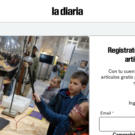
Registrat
art
Con tu cuen
artículos gratis
In
Email
*
Comprobá 