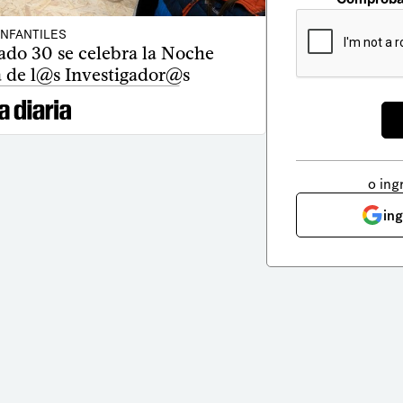
INFANTILES
bado 30 se celebra la Noche
 de l@s Investigador@s
o ing
in