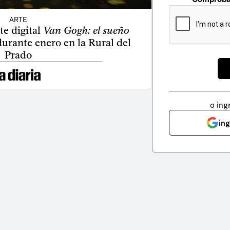
ARTE
te digital
Van Gogh: el sueño
urante enero en la Rural del
Prado
o ing
in