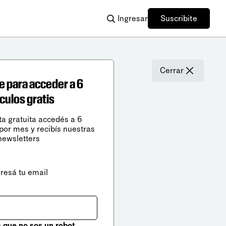
Ingresar
Suscribite
Cerrar
e para acceder a 6
ículos gratis
ta gratuita accedés a 6
 por mes y recibís nuestras
newsletters
gresá tu email
que no sos un robot