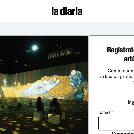
Registrat
art
Con tu cuen
artículos gratis
In
Email
*
Comprobá 