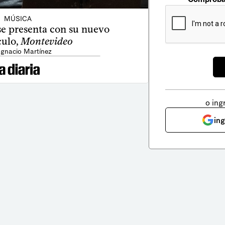
MÚSICA
e presenta con su nuevo
culo,
Montevideo
Ignacio Martínez
o ing
in