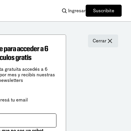
Ingresar
Suscribite
Cerrar
e para acceder a 6
ículos gratis
ta gratuita accedés a 6
 por mes y recibís nuestras
newsletters
gresá tu email
que no sos un robot