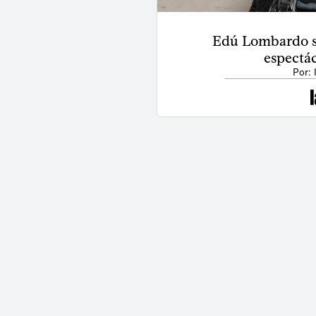
Edú Lombardo s
espectá
Por: 