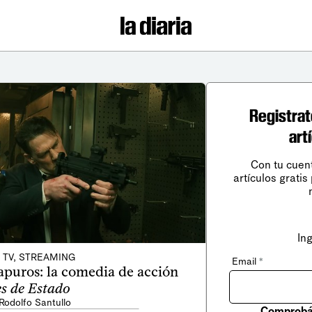
Registrat
art
Con tu cuen
artículos gratis
In
, TV, STREAMING
Email
*
apuros: la comedia de acción
es de Estado
Rodolfo Santullo
Comprobá 