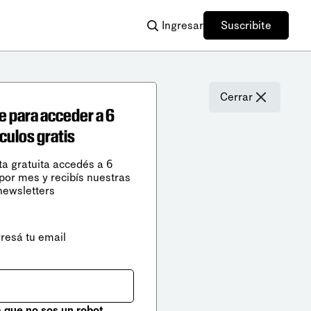
Ingresar
Suscribite
Cerrar
e para acceder a 6
ículos gratis
ta gratuita accedés a 6
 por mes y recibís nuestras
newsletters
gresá tu email
que no sos un robot