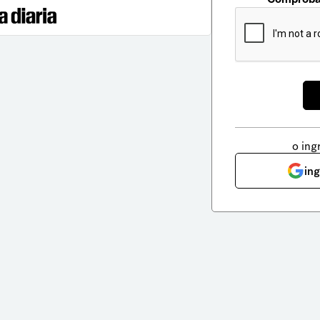
o ing
in