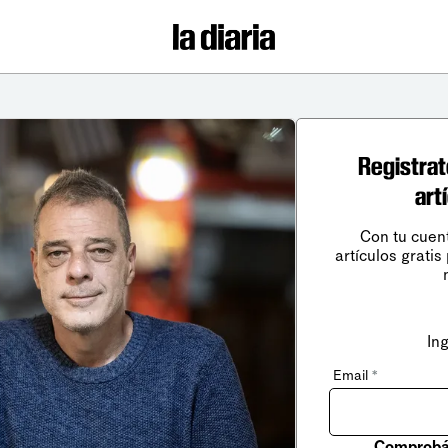
Registrat
art
Con tu cuen
artículos gratis
In
Email
*
Comprobá 