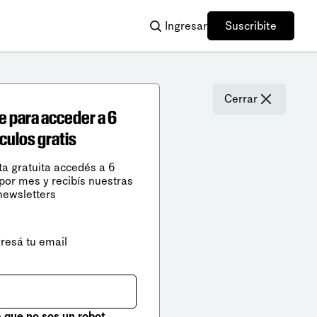
Ingresar
Suscribite
Cerrar
e para acceder a 6
ículos gratis
ta gratuita accedés a 6
 por mes y recibís nuestras
newsletters
gresá tu email
que no sos un robot