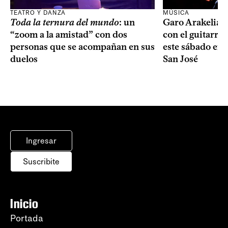
TEATRO Y DANZA
MÚSICA
Toda la ternura del mundo
: un
Garo Arakelian 
“zoom a la amistad” con dos
con el guitarris
personas que se acompañan en sus
este sábado en 
duelos
San José
Ingresar
Suscribite
Inicio
Portada