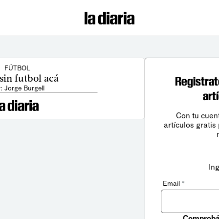
FÚTBOL
 sin futbol acá
Registrat
: Jorge Burgell
art
Con tu cuen
artículos gratis
In
Email
*
Comprobá 