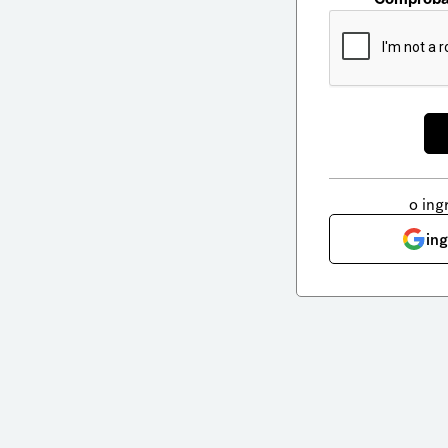
o ing
in