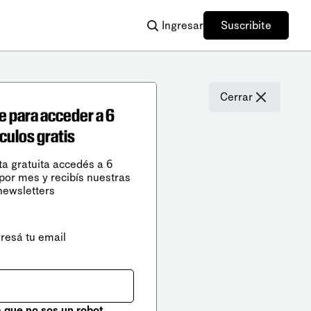
Ingresar
Suscribite
Cerrar
e para acceder a 6
ículos gratis
ta gratuita accedés a 6
 por mes y recibís nuestras
newsletters
gresá tu email
que no sos un robot