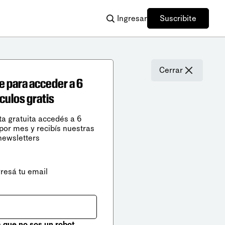
Ingresar
Suscribite
Cerrar
e para acceder a 6
ículos gratis
ta gratuita accedés a 6
 por mes y recibís nuestras
newsletters
gresá tu email
que no sos un robot