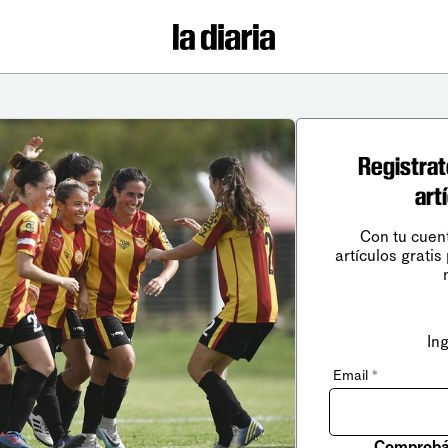
Registrat
art
Con tu cuen
artículos gratis
In
Email
*
Comprobá 