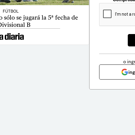
FÚTBOL
 sólo se jugará la 5ª fecha de
Divisional B
o ing
in