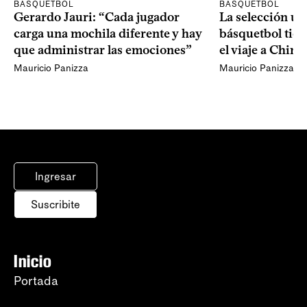
BÁSQUETBOL
BÁSQUETBOL
Gerardo Jauri: “Cada jugador
La selección u
carga una mochila diferente y hay
básquetbol tien
que administrar las emociones”
el viaje a China
Mauricio Panizza
Mauricio Panizza
Ingresar
Suscribite
Inicio
Portada