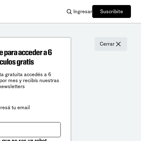
Ingresar
Suscribite
Cerrar
e para acceder a 6
ículos gratis
ta gratuita accedés a 6
 por mes y recibís nuestras
newsletters
gresá tu email
que no sos un robot