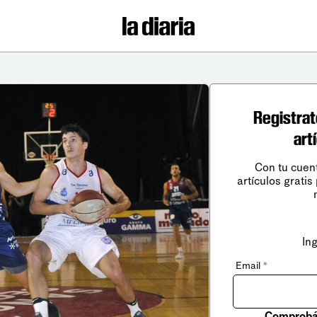
Registrat
art
Con tu cuen
artículos gratis
In
Email
*
Comprobá 