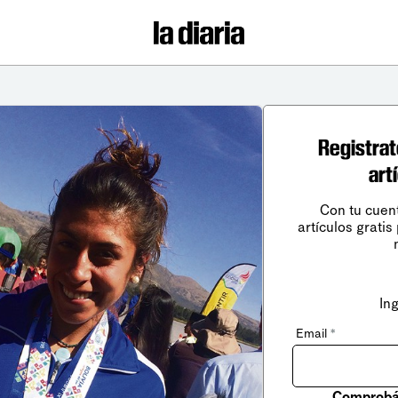
Registrat
art
Con tu cuen
artículos gratis
In
Email
*
Comprobá 