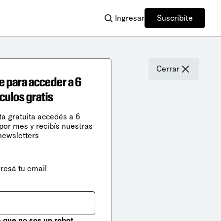
Ingresar
Suscribite
Cerrar
e para acceder a 6
ículos gratis
ta gratuita accedés a 6
 por mes y recibís nuestras
newsletters
gresá tu email
que no sos un robot