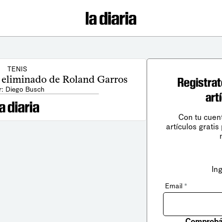
TENIS
 eliminado de Roland Garros
Registrat
r: Diego Busch
art
Con tu cuen
artículos gratis
In
Email
*
Comprobá 