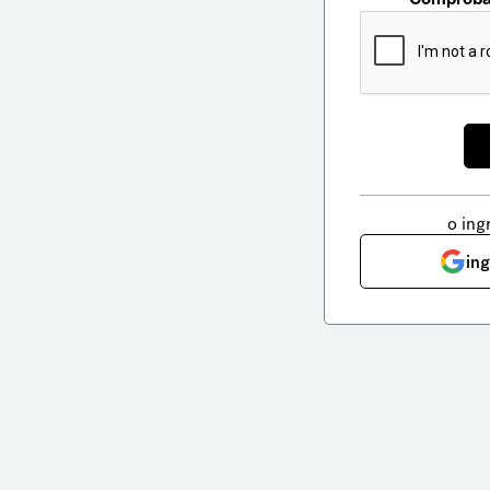
o ing
in