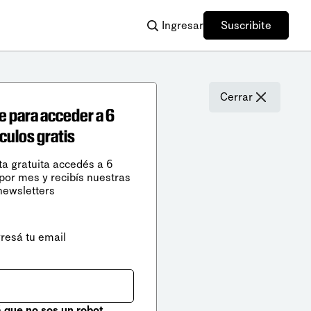
Ingresar
Suscribite
Cerrar
e para acceder a 6
ículos gratis
ta gratuita accedés a 6
 por mes y recibís nuestras
newsletters
gresá tu email
que no sos un robot