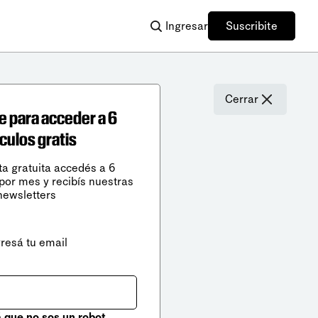
Ingresar
Suscribite
Cerrar
e para acceder a 6
ículos gratis
ta gratuita accedés a 6
 por mes y recibís nuestras
newsletters
gresá tu email
que no sos un robot