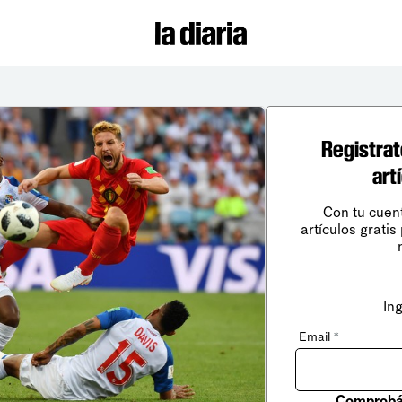
Registrat
art
Con tu cuen
artículos gratis
In
Email
*
Comprobá 