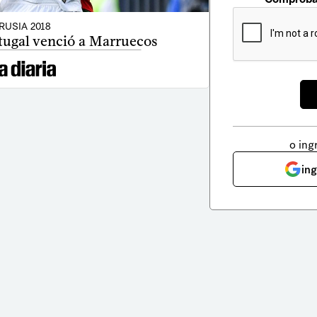
RUSIA 2018
rtugal venció a Marruecos
o ing
in