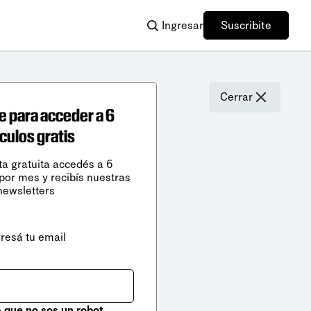
Ingresar
Suscribite
Cerrar
e para acceder a 6
ículos gratis
ta gratuita accedés a 6
 por mes y recibís nuestras
newsletters
gresá tu email
que no sos un robot