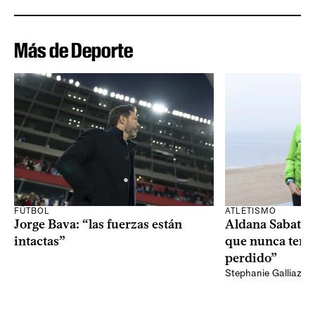
Más de Deporte
FÚTBOL
ATLETISMO
Jorge Bava: “las fuerzas están
Aldana Sabatel:
intactas”
que nunca tend
perdido”
Stephanie Galliazzi