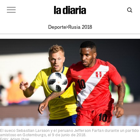
Deporte
Rusia 2018
El sueco Sebastian Larsson y el peruano Jefferson Farfan durante un partido
amistoso en Gotemburgo, el 9 de junio de 2018.
Foto: Adam Ihse