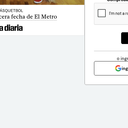
ÁSQUETBOL
rcera fecha de El Metro
o ing
in