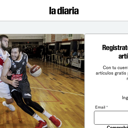
Registrat
art
Con tu cuen
artículos gratis
In
Email
*
Comprobá 