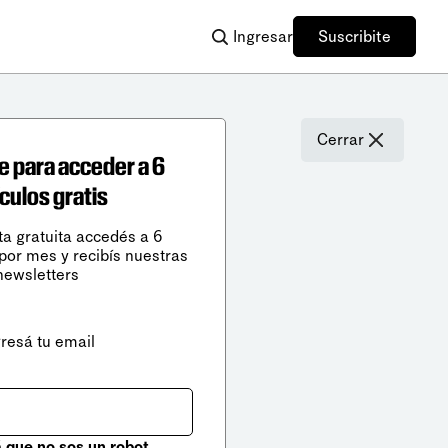
Ingresar
Suscribite
Cerrar
e para acceder a 6
ículos gratis
ta gratuita accedés a 6
 por mes y recibís nuestras
newsletters
gresá tu email
que no sos un robot