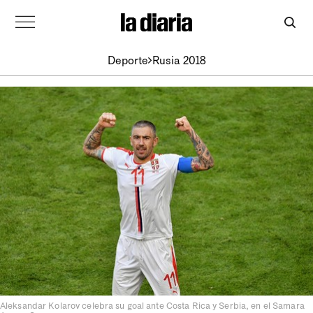
Deporte
Rusia 2018
Aleksandar Kolarov celebra su goal ante Costa Rica y Serbia, en el Samara