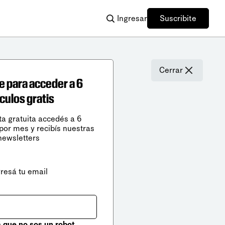
Ingresar
Suscribite
Cerrar
e para acceder a 6
ículos gratis
ta gratuita accedés a 6
 por mes y recibís nuestras
newsletters
gresá tu email
que no sos un robot