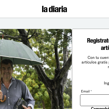
Registrat
art
Con tu cuen
artículos gratis
In
Email
*
Comprobá 