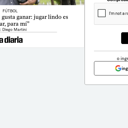
FÚTBOL
 gusta ganar: jugar lindo es
ar, para mí”
: Diego Martini
o ing
in