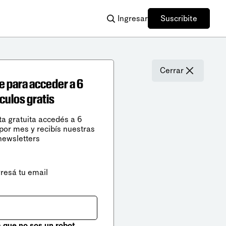
Ingresar
Suscribite
Cerrar
e para acceder a 6
ículos gratis
ta gratuita accedés a 6
 por mes y recibís nuestras
newsletters
gresá tu email
que no sos un robot