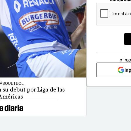
o ing
in
ÁSQUETBOL
 su debut por Liga de las
Américas