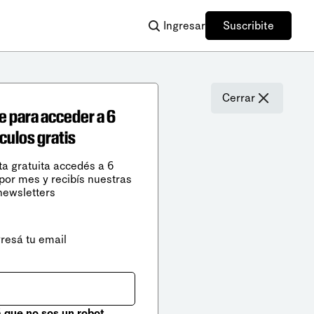
Ingresar
Suscribite
Cerrar
e para acceder a 6
ículos gratis
ta gratuita accedés a 6
 por mes y recibís nuestras
newsletters
gresá tu email
que no sos un robot