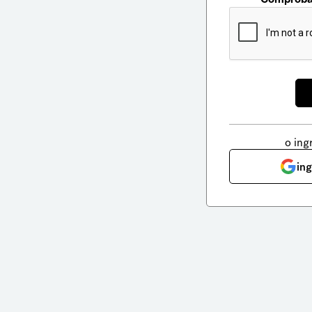
o ing
in