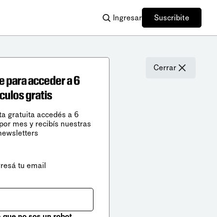
Ingresar
Suscribite
Cerrar
e para acceder a 6
ículos gratis
ta gratuita accedés a 6
 por mes y recibís nuestras
newsletters
gresá tu email
que no sos un robot