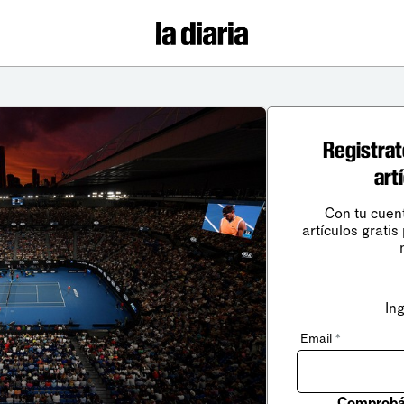
Registrat
art
Con tu cuen
artículos gratis
In
Email
*
Comprobá 