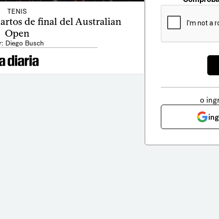
TENIS
rtos de final del Australian
Open
r: Diego Busch
o ing
in