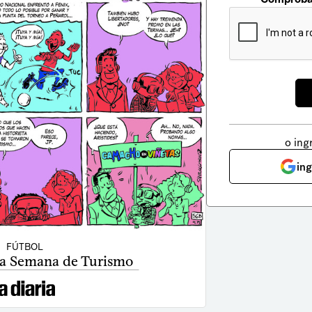
o ing
in
FÚTBOL
 la Semana de Turismo