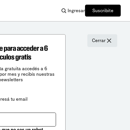
Ingresar
Suscribite
Cerrar
e para acceder a 6
ículos gratis
ta gratuita accedés a 6
 por mes y recibís nuestras
newsletters
gresá tu email
que no sos un robot