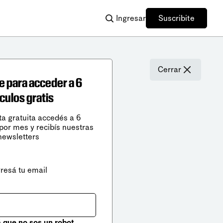
Ingresar
Suscribite
Cerrar
e para acceder a 6
ículos gratis
ta gratuita accedés a 6
 por mes y recibís nuestras
newsletters
gresá tu email
que no sos un robot