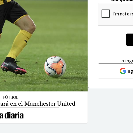
o ing
in
FÚTBOL
gará en el Manchester United