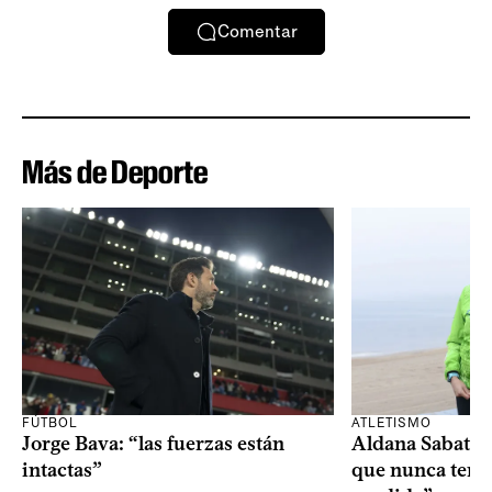
Comentar
Más de Deporte
FÚTBOL
ATLETISMO
Jorge Bava: “las fuerzas están
Aldana Sabatel:
intactas”
que nunca tend