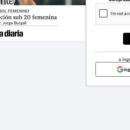
BOL FEMENINO
ección sub 20 femenina
: Jorge Burgell
o ing
in