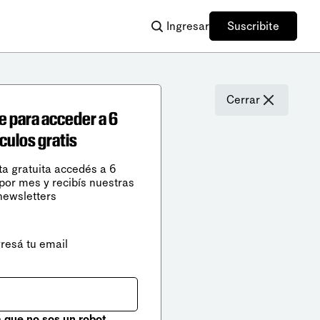
Ingresar
Suscribite
Cerrar
e para acceder a 6
ículos gratis
ta gratuita accedés a 6
 por mes y recibís nuestras
newsletters
gresá tu email
que no sos un robot