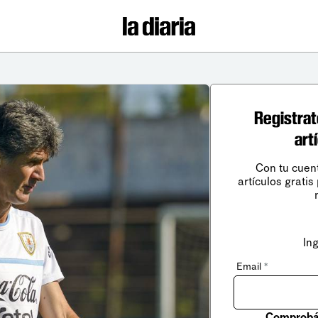
Registrat
art
Con tu cuen
artículos gratis
In
Email
*
Comprobá 