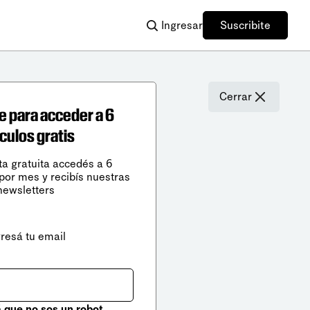
Ingresar
Suscribite
Cerrar
e para acceder a 6
ículos gratis
ta gratuita accedés a 6
 por mes y recibís nuestras
newsletters
gresá tu email
que no sos un robot