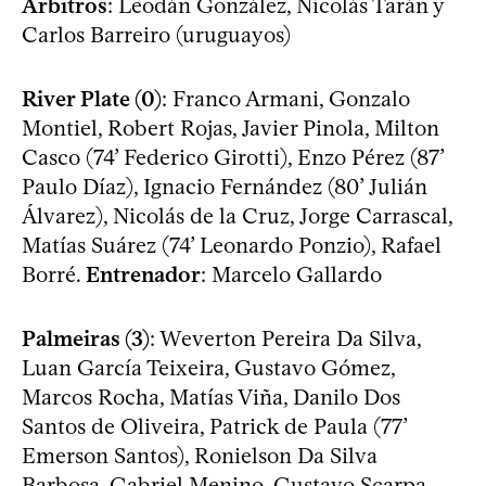
Árbitros
: Leodán González, Nicolás Tarán y
Carlos Barreiro (uruguayos)
River Plate (0)
: Franco Armani, Gonzalo
Montiel, Robert Rojas, Javier Pinola, Milton
Casco (74’ Federico Girotti), Enzo Pérez (87’
Paulo Díaz), Ignacio Fernández (80’ Julián
Álvarez), Nicolás de la Cruz, Jorge Carrascal,
Matías Suárez (74’ Leonardo Ponzio), Rafael
Borré.
Entrenador
: Marcelo Gallardo
Palmeiras (3)
: Weverton Pereira Da Silva,
Luan García Teixeira, Gustavo Gómez,
Marcos Rocha, Matías Viña, Danilo Dos
Santos de Oliveira, Patrick de Paula (77’
Emerson Santos), Ronielson Da Silva
Barbosa, Gabriel Menino, Gustavo Scarpa,