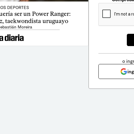
OS DEPORTES
uería ser un Power Ranger:
z, taekwondista uruguayo
Sebastián Moreira
o ing
in