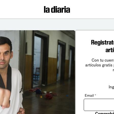
Registrat
art
Con tu cuen
artículos gratis
In
Email
*
Comprobá 