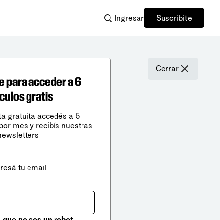
Ingresar
Suscribite
Cerrar
e para acceder a 6
ículos gratis
ta gratuita accedés a 6
 por mes y recibís nuestras
newsletters
gresá tu email
que no sos un robot