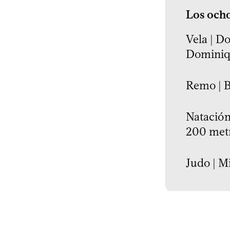
Los ocho
Vela | Do
Dominiq
Remo | B
Natación 
200 met
Judo | M