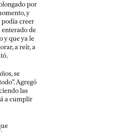
rolongado por
 momento, y
o podía creer
n enterado de
 y que ya le
ar, a reír, a
tó.
ños, se
 todo”. Agregó
ciendo las
rá a cumplir
que