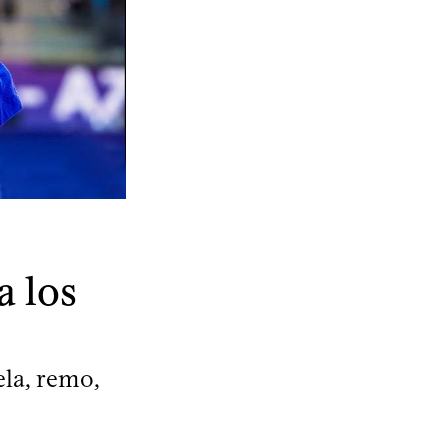
a los
ela, remo,