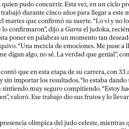
 quien pudo concurrir. Esta vez, en un ciclo p
 trabajó durante cinco años para llegar a este
el martes que confirmó su suerte. “Lo vi y no l
 lo confirmaron”, dijo a
Garra
el judoka, recié
esta poner en palabras un momento tan deseado
quivo. “Una mezcla de emociones. Me puse a llor
e digan algo, no sé. La verdad que genial”, con
ontó que en esta etapa de su carrera, con 33 a
 y sin importar los resultados, “lo estaba dando
a sintiendo muy seguro compitiendo. “Estoy ha
n”, valoró. Ese trabajo dio sus frutos y lo lleva
 presencia olímpica del judo celeste, mientras 