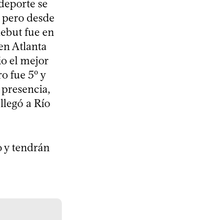
deporte se
, pero desde
debut fue en
en Atlanta
o el mejor
o fue 5º y
 presencia,
llegó a Río
o y tendrán