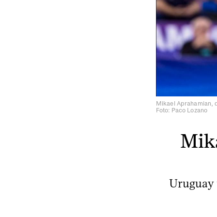
Mikael Aprahamian, d
Foto: Paco Lozano
Mika
Uruguay t