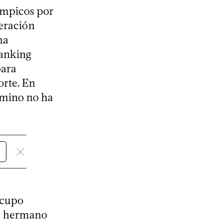
ímpicos por
deración
ma
ranking
para
orte. En
camino no ha
 cupo
su hermano