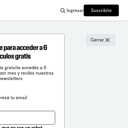
Ingresar
Suscribite
Cerrar
e para acceder a 6
ículos gratis
ta gratuita accedés a 6
 por mes y recibís nuestras
newsletters
gresá tu email
que no sos un robot