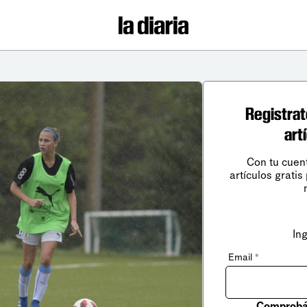
Registrat
art
Con tu cuen
artículos gratis
In
Email
*
Comprobá 