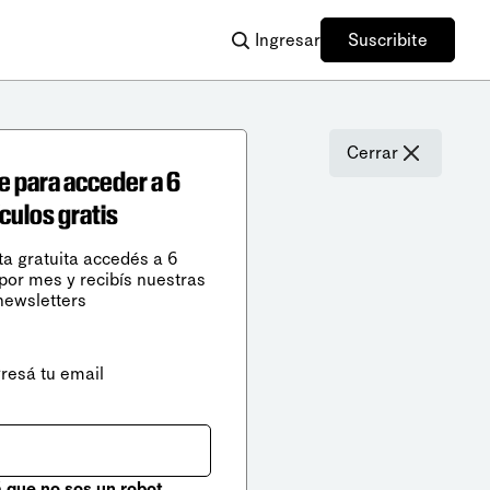
Ingresar
Suscribite
Cerrar
e para acceder a 6
ículos gratis
ta gratuita accedés a 6
 por mes y recibís nuestras
newsletters
gresá tu email
que no sos un robot