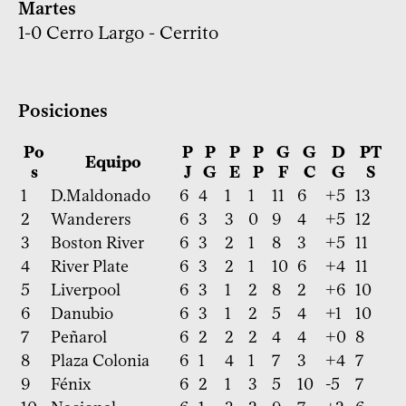
Martes
1-0 Cerro Largo - Cerrito
Posiciones
Po
P
P
P
P
G
G
D
PT
Equipo
s
J
G
E
P
F
C
G
S
1
D.Maldonado
6
4
1
1
11
6
+5
13
2
Wanderers
6
3
3
0
9
4
+5
12
3
Boston River
6
3
2
1
8
3
+5
11
4
River Plate
6
3
2
1
10
6
+4
11
5
Liverpool
6
3
1
2
8
2
+6
10
6
Danubio
6
3
1
2
5
4
+1
10
7
Peñarol
6
2
2
2
4
4
+0
8
8
Plaza Colonia
6
1
4
1
7
3
+4
7
9
Fénix
6
2
1
3
5
10
-5
7