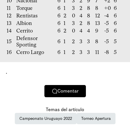
10
Nacional
6
1
3
2
9
7
+2
6
11
Torque
6
1
3
2
8
8
+0
6
12
Rentistas
6
2
0
4
8
12
-4
6
13
Albion
6
1
3
2
8
13
-5
6
14
Cerrito
6
2
0
4
4
9
-5
6
Defensor
15
6
1
2
3
3
8
-5
5
Sporting
16
Cerro Largo
6
1
2
3
3
11
-8
5
.
Comentar
Temas del artículo
Campeonato Uruguayo 2022
Torneo Apertura