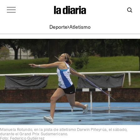
Deporte
Atletismo
Manuela Rotundo, en la pista de atletismo Darwin Piñeyrúa, el sábado,
durante el Grand Prix Sudamericano.
Foto: Federico Gutiérrez