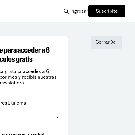
Ingresar
Suscribite
Cerrar
e para acceder a 6
ículos gratis
ta gratuita accedés a 6
 por mes y recibís nuestras
newsletters
gresá tu email
que no sos un robot