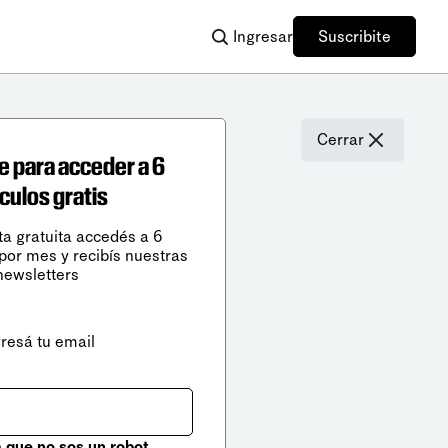
Ingresar
Suscribite
Cerrar
e para acceder a 6
ículos gratis
ta gratuita accedés a 6
 por mes y recibís nuestras
newsletters
gresá tu email
que no sos un robot