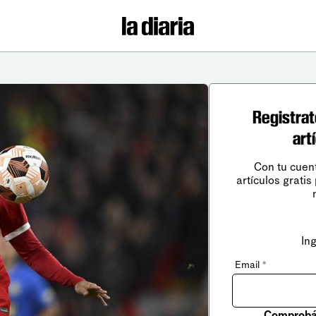
Registrat
art
Con tu cuen
artículos gratis
In
Email
*
Comprobá 