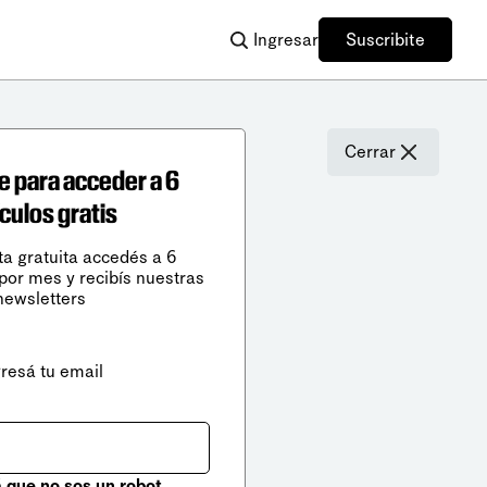
Ingresar
Suscribite
Cerrar
e para acceder a 6
ículos gratis
ta gratuita accedés a 6
 por mes y recibís nuestras
newsletters
gresá tu email
que no sos un robot