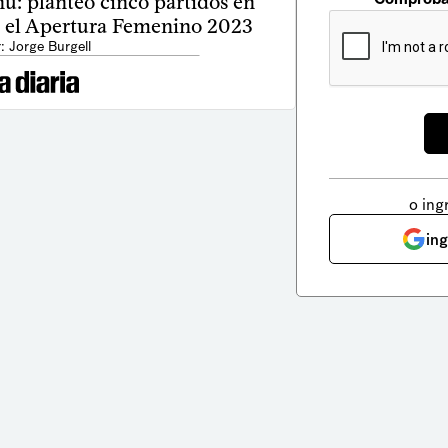
ú: planteó cinco partidos en
o el Apertura Femenino 2023
: Jorge Burgell
o ing
in