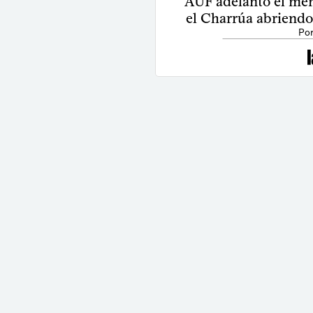
AUF adelantó el men
el Charrúa abriend
Por