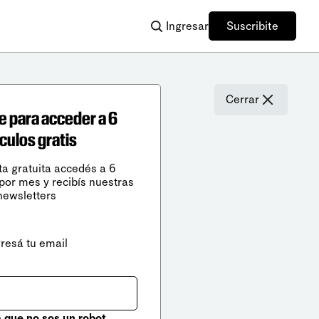
Ingresar
Suscribite
Cerrar
e para acceder a 6
ículos gratis
ta gratuita accedés a 6
 por mes y recibís nuestras
newsletters
gresá tu email
que no sos un robot