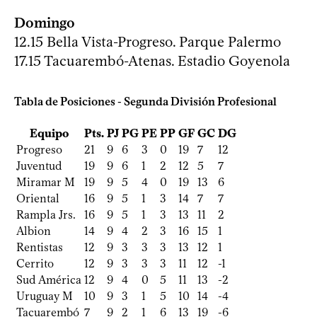
Domingo
12.15 Bella Vista-Progreso. Parque Palermo
17.15 Tacuarembó-Atenas. Estadio Goyenola
Tabla de Posiciones - Segunda División Profesional
Equipo
Pts.
PJ
PG
PE
PP
GF
GC
DG
Progreso
21
9
6
3
0
19
7
12
Juventud
19
9
6
1
2
12
5
7
Miramar M
19
9
5
4
0
19
13
6
Oriental
16
9
5
1
3
14
7
7
Rampla Jrs.
16
9
5
1
3
13
11
2
Albion
14
9
4
2
3
16
15
1
Rentistas
12
9
3
3
3
13
12
1
Cerrito
12
9
3
3
3
11
12
-1
Sud América
12
9
4
0
5
11
13
-2
Uruguay M
10
9
3
1
5
10
14
-4
Tacuarembó
7
9
2
1
6
13
19
-6