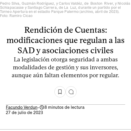
Pedro Silva, Guzmán Rodríguez, y Carlos Valdéz, de Boston River, y Nicolás
Schiapacasse y Santiago Carrera, de La Luz, durante un partido por el
Torneo Apertura en el estadio Parque Palermo (archivo, abril de 2023).
Foto: Ramiro Cicao
Rendición de Cuentas:
modificaciones que regulan a las
SAD y asociaciones civiles
La legislación otorga seguridad a ambas
modalidades de gestión y sus inversores,
aunque aún faltan elementos por regular.
Facundo Verdun
-
8 minutos de lectura
27 de julio de 2023